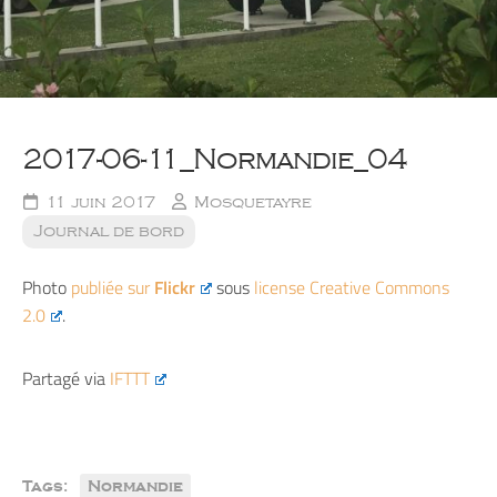
2017-06-11_Normandie_04
11 juin 2017
Mosquetayre
Journal de bord
Photo
publiée sur
Flickr
sous
license Creative Commons
2.0
.
Partagé via
IFTTT
Tags:
Normandie