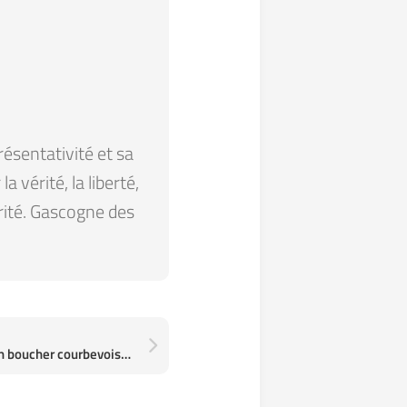
résentativité et sa
 vérité, la liberté,
arité. Gascogne des
La viande de bœuf de mon boucher courbevoisien vient du pays…