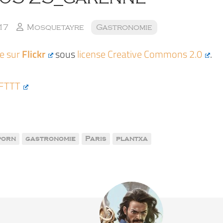
17
Mosquetayre
Gastronomie
ée sur
Flickr
sous
license Creative Commons 2.0
.
IFTTT
porn
gastronomie
Paris
plantxa