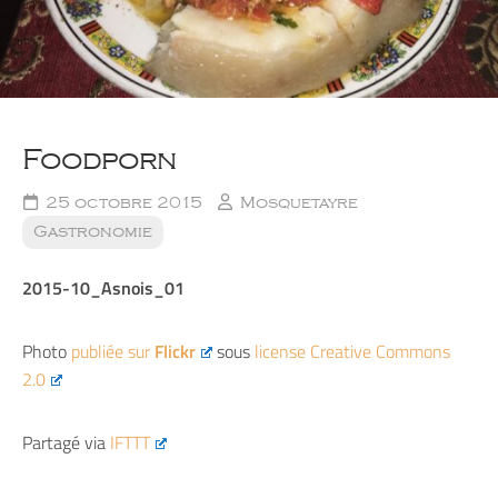
Foodporn
25 octobre 2015
Mosquetayre
Gastronomie
2015-10_Asnois_01
Photo
publiée sur
Flickr
sous
license Creative Commons
2.0
Partagé via
IFTTT