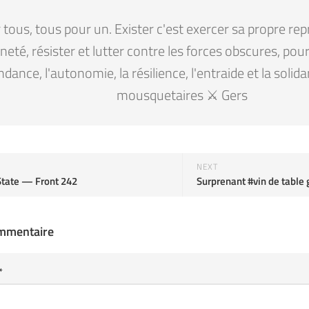
tous, tous pour un. Exister c'est exercer sa propre rep
eté, résister et lutter contre les forces obscures, pour la
ndance, l'autonomie, la résilience, l'entraide et la solid
mousquetaires ⚔️ Gers
NEXT
State — Front 242
ommentaire
*