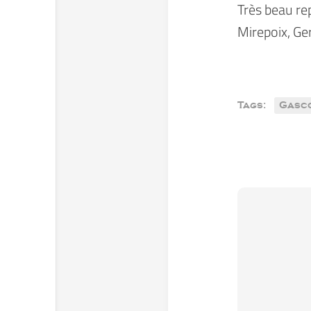
Très beau re
Mirepoix, Ge
Tags:
Gasc