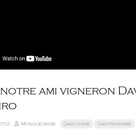
notre ami vigneron Da
iro
2012
Mosquetayre
Gascogne
Gastronomie