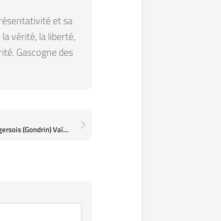
résentativité et sa
 vérité, la liberté,
arité. Gascogne des
Surprenant #vin de table gersois (Gondrin) Vaïhana Le Bouscas