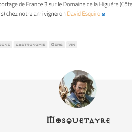
portage de France 3 sur le Domaine de la Higuère (Côt
rs) chez notre ami vigneron
David Esquiro
ogne
gastronomie
Gers
vin
Mosquetayre