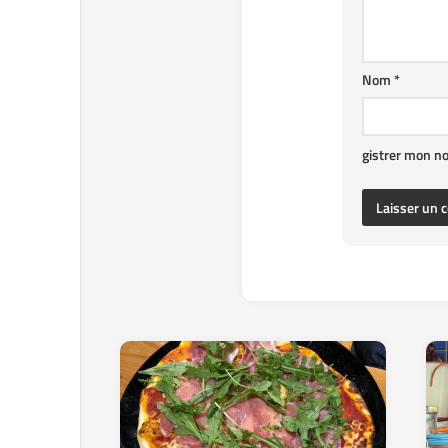
Nom
*
gistrer mon n