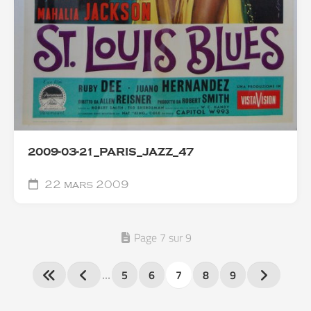
2009-03-21_PARIS_JAZZ_47
22 mars 2009
Page 7 sur 9
…
5
6
7
8
9