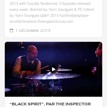
2013 with Suicidal Tendencies. 5 Episodes released
every week. directed by: Yann Sourigues & TIC Edited
by: Yann Sourigues (p)&© 2013 fuckthebassplayer
records/teraterre theinspectorcluzo.com
1 décembre 2013
“BLACK SPIRIT”, PAR THE INSPECTOR