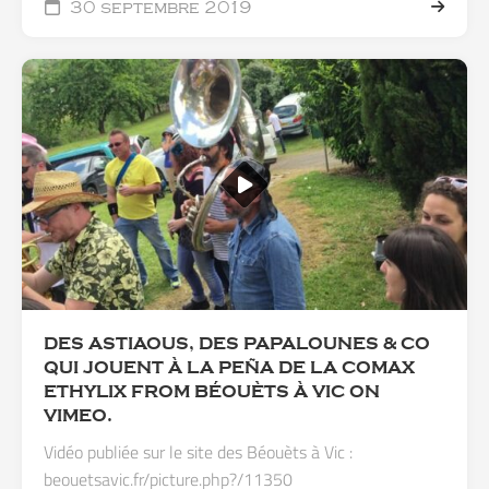
30 septembre 2019
DES ASTIAOUS, DES PAPALOUNES & CO
QUI JOUENT À LA PEÑA DE LA COMAX
ETHYLIX FROM BÉOUÈTS À VIC ON
VIMEO.
Vidéo publiée sur le site des Béouèts à Vic :
beouetsavic.fr/picture.php?/11350