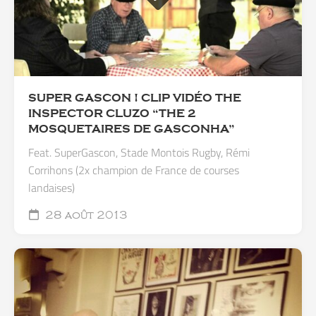
SUPER GASCON ! CLIP VIDÉO THE
INSPECTOR CLUZO “THE 2
MOSQUETAIRES DE GASCONHA”
Feat. SuperGascon, Stade Montois Rugby, Rémi
Corrihons (2x champion de France de courses
landaises)
28 août 2013