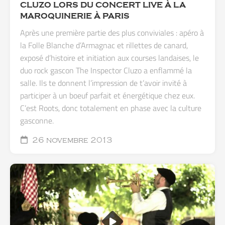
CLUZO LORS DU CONCERT LIVE À LA
MAROQUINERIE À PARIS
Après une première partie des plus conviviales : apéro à
la Folle Blanche d’Armagnac et rillettes de canard,
exposé d’histoire et initiation aux courses landaises, le
duo rock gascon The Inspector Cluzo a enflammé la
salle. Ils te donnent l’impression de t’avoir invité à
participer à un boeuf parfait et énergétique chez eux.
C’est Roots, donc totalement en phase avec la culture
gasconne.
26 novembre 2013