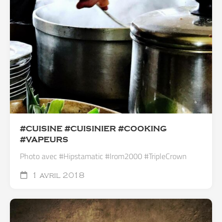
#CUISINE #CUISINIER #COOKING
#VAPEURS
Photo avec #Hipstamatic #Irom2000 #TripleCrown
1 avril 2018