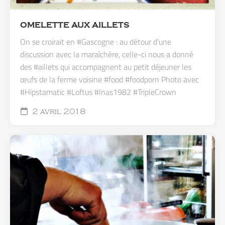
OMELETTE AUX AILLETS
On se croirait en #Gascogne : au détour d’une
discussion avec la maraîchère, celle-ci nous a donné
des #aillets qui accompagnent au petit déjeuner les
œufs de la ferme voisine #food #foodporn Photo avec
#Hipstamatic #Loftus #Inas1982 #TripleCrown
2 avril 2018