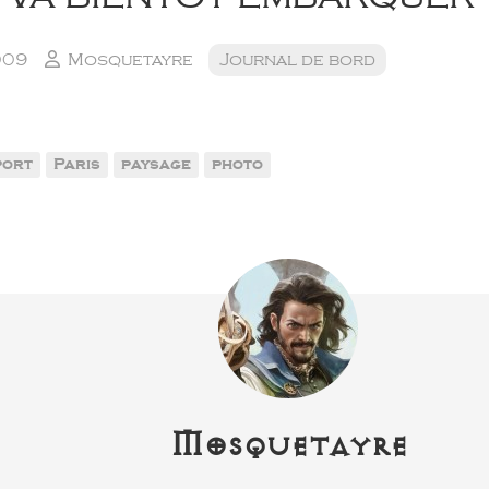
009
Mosquetayre
Journal de bord
port
Paris
paysage
photo
Mosquetayre