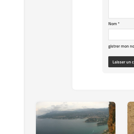
Nom
*
gistrer mon n