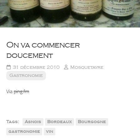
On va commencer
doucement
31 décembre 2010
Mosquetayre
Gastronomie
Via
ping.fm
Tags:
Asnois
Bordeaux
Bourgogne
gastronomie
vin