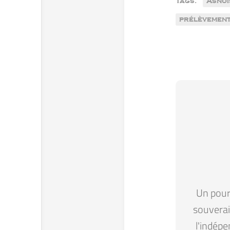
Tags:
Asnoi
prélèvemen
Un pour 
souverain
l'indépe