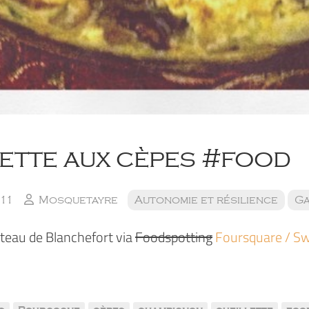
ette aux cèpes #food
011
Mosquetayre
Autonomie et résilience
Ga
teau de Blanchefort via
Foodspotting
Foursquare / S