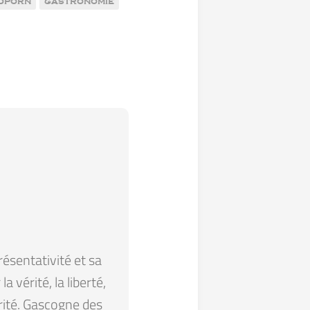
dporn
gastronomie
résentativité et sa
 vérité, la liberté,
arité. Gascogne des