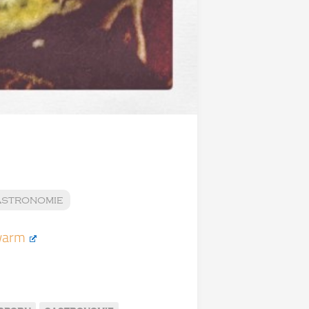
stronomie
warm