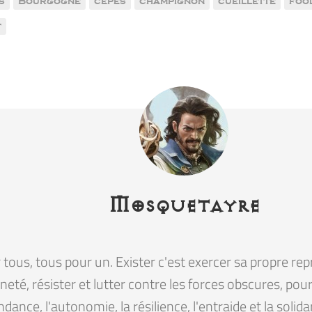
s
Bourgogne
cèpes
champignon
cueillette
foo
t
Mosquetayre
tous, tous pour un. Exister c'est exercer sa propre rep
eté, résister et lutter contre les forces obscures, pour la
ndance, l'autonomie, la résilience, l'entraide et la solid