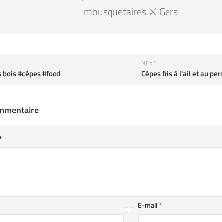
mousquetaires ⚔️ Gers
NEXT
s bois #cèpes #food
ommentaire
*
E-mail
*