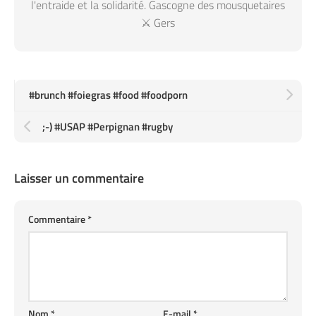
l'entraide et la solidarité. Gascogne des mousquetaires
⚔️ Gers
#brunch #foiegras #food #foodporn
;-) #USAP #Perpignan #rugby
Laisser un commentaire
Commentaire
*
Nom
*
E-mail
*