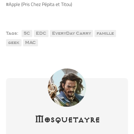
#Apple (Pris Chez Pépita et Titou)
Tags:
5C
EDC
EveryDay Carry
famille
geek
MAC
Mosquetayre