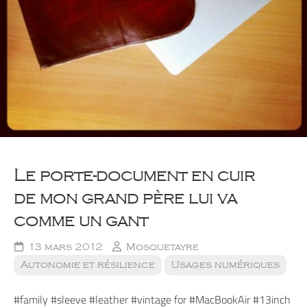
Le porte-document en cuir
de mon grand père lui va
comme un gant
13 mars 2012
Mosquetayre
Autonomie et résilience
Usages numériques
#family #sleeve #leather #vintage for #MacBookAir #13inch