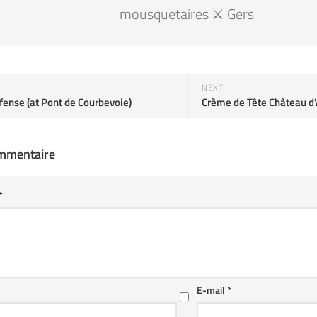
mousquetaires ⚔️ Gers
NEXT
fense (at Pont de Courbevoie)
ommentaire
*
E-mail
*