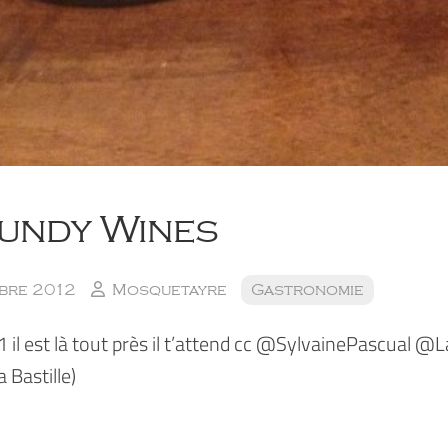
undy Wines
bre 2012
Mosquetayre
Gastronomie
 il est là tout près il t’attend cc @SylvainePascual
a Bastille)