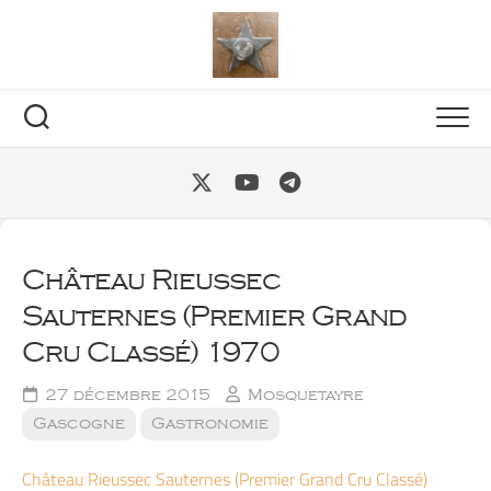
Skip
to
content
Château Rieussec
Sauternes (Premier Grand
Cru Classé) 1970
27 décembre 2015
Mosquetayre
Gascogne
Gastronomie
Château Rieussec Sauternes (Premier Grand Cru Classé)