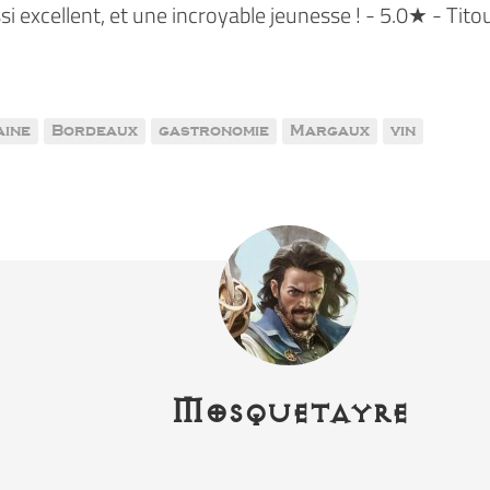
i excellent, et une incroyable jeunesse ! - 5.0★ - Tito
aine
Bordeaux
gastronomie
Margaux
vin
Mosquetayre