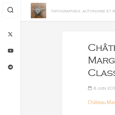
Skip
to
Infographies, autonomie et 
content
Chât
Marg
Clas
6 juin 20
Château Mar