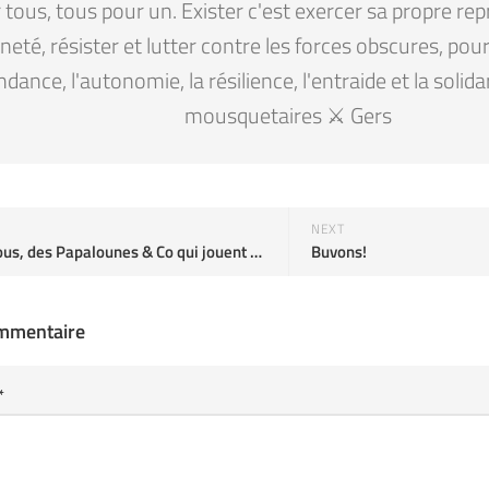
tous, tous pour un. Exister c'est exercer sa propre rep
eté, résister et lutter contre les forces obscures, pour la
ndance, l'autonomie, la résilience, l'entraide et la solid
mousquetaires ⚔️ Gers
NEXT
Des Astiaous, des Papalounes & Co qui jouent à la peña de la Comax Ethylix from Béouèts à Vic on Vimeo.
Buvons!
ommentaire
*