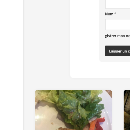
Nom
*
gistrer mon n