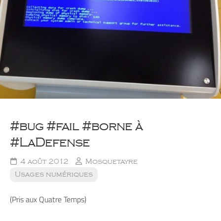
#bug #fail #borne à
#LaDefense
4 août 2012
Mosquetayre
Usages numériques
(Pris aux Quatre Temps)