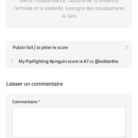
liberté, l'indépendance, l'autonomie, la résilience,
l'entraide et la solidarité. Gascogne des mousquetaires
⚔️ Gers
Putain fait j’ai péter le score
My Pipifighting #pinguin score is 67 cc @siddartha
Laisser un commentaire
Commentaire
*