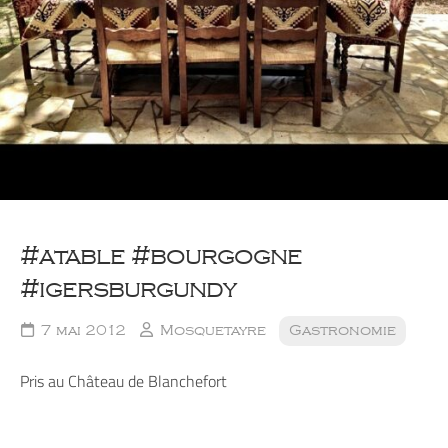
#atable #bourgogne
#igersburgundy
7 mai 2012
Mosquetayre
Gastronomie
Pris au Château de Blanchefort