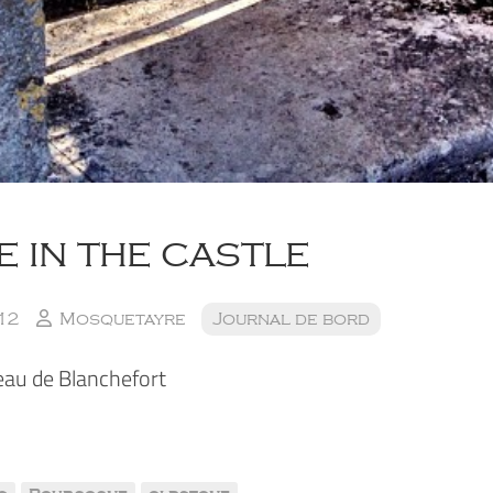
 in the castle
12
Mosquetayre
Journal de bord
eau de Blanchefort