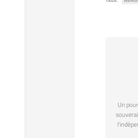
Tags:
Asnoi
Un pour 
souverain
l'indépe