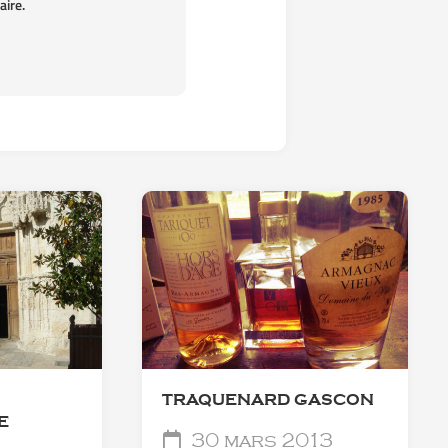
ire.
TRAQUENARD GASCON
E
30 mars 2013