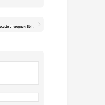
P'tit dej anti-barbouille (recette d’ivrogne) : #bloodymary au levé