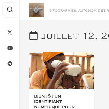
Skip
to
Infographies, autonomie et 
content
juillet 12, 
BIENTÔT UN
IDENTIFIANT
NUMÉRIQUE POUR