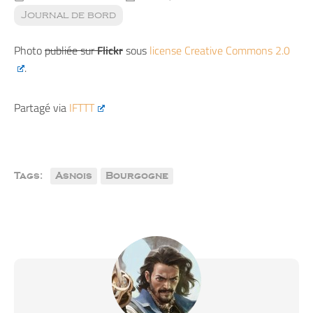
Journal de bord
Photo
publiée sur
Flickr
sous
license Creative Commons 2.0
.
Partagé via
IFTTT
Tags:
Asnois
Bourgogne