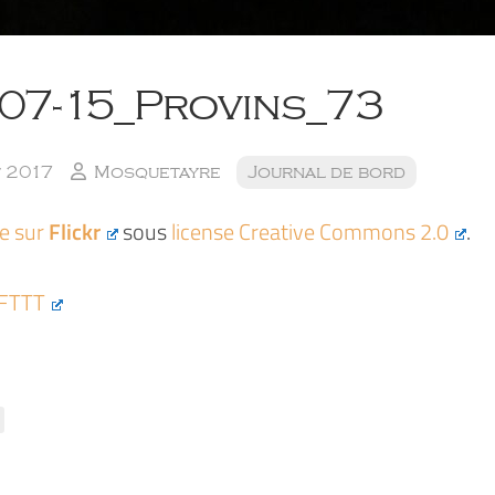
-07-15_Provins_73
t 2017
Mosquetayre
Journal de bord
ée sur
Flickr
sous
license Creative Commons 2.0
.
IFTTT