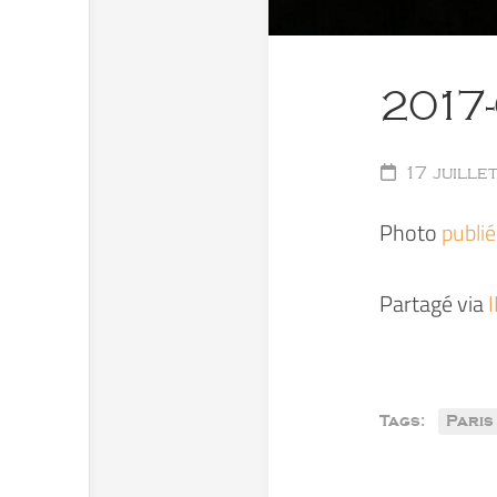
2017
17 juille
Photo
publi
Partagé via
Tags:
Paris