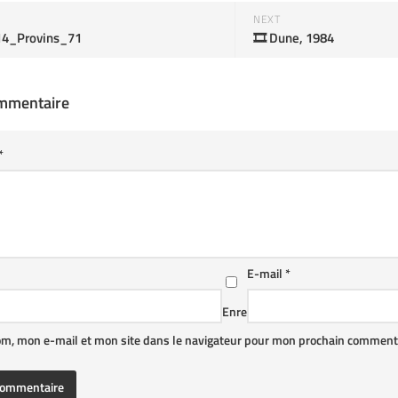
NEXT
14_Provins_71
🎞️ Dune, 1984
ommentaire
*
E-mail
*
Enre
om, mon e-mail et mon site dans le navigateur pour mon prochain commenta