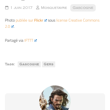
1 juin 2017
Mosquetayre
Gascogne
Photo
publiée sur
Flickr
sous
license Creative Commons
2.0
.
Partagé via
IFTTT
Tags:
Gascogne
Gers