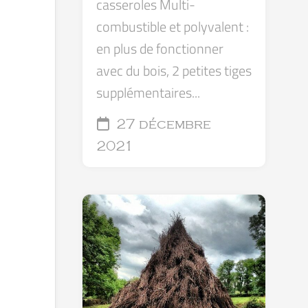
casseroles Multi-
combustible et polyvalent :
en plus de fonctionner
avec du bois, 2 petites tiges
supplémentaires...
27 décembre
2021