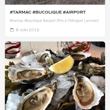
#TARMAC #BUCOLIQUE #AIRPORT
#tarmac #bucolique #airport (Pris à l’Aéroport Lannion)
8 juin 2012