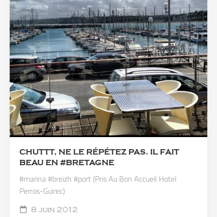
CHUTTT, NE LE RÉPÉTEZ PAS. IL FAIT
BEAU EN #BRETAGNE
#marina #breizh #port (Pris Au Bon Accueil Hotel
Perros-Guirec)
8 juin 2012