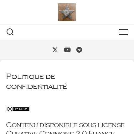
Skip
to
content
Politique de
confidentialité
Contenu disponible sous license
Creative Commons 2.0 France