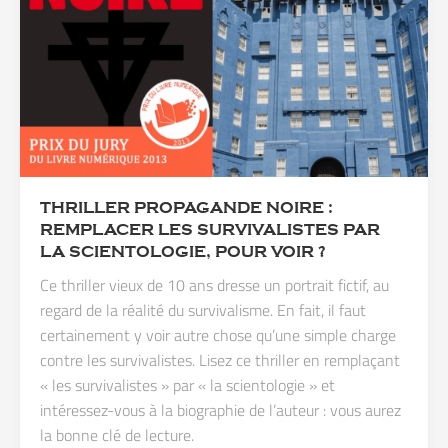
THRILLER PROPAGANDE NOIRE :
REMPLACER LES SURVIVALISTES PAR
LA SCIENTOLOGIE, POUR VOIR ?
Ce thriller vieux de 10 ans dresse un portrait fictif, au
regard de la réalité du survivalisme. En fait, il faut
certainement y voir autre chose qu’une simple charge
contre les survivalistes. Lisez ce thriller en remplaçant
« les survivalistes » par « la scientologie » et
intéressez-vous à la biographie de l’auteur : vous aurez
la bonne clé de lecture.