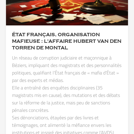
ÉTAT FRANÇAIS, ORGANISATION
MAFIEUSE : L'AFFAIRE HUBERT VAN DEN
TORREN DE MONTAL
Un réseau de corruption judiciaire et maçonnique à
Béziers, impliquant des magistrats et des personnalités
politiques, qualifiant l’État français de « mafia d’État »
par des experts et médias.
Elle a entraîné des enquêtes disciplinaires (35
magistrats mis en cause), des mutations et des débats
sur la réforme de la justice, mais peu de sanctions
pénales concrètes.
Ses dénonciations, étayées par des livres et
témoignages, ont alimenté la méfiance envers les
institutions et inspiré des initiatives comme l’AVDSJ