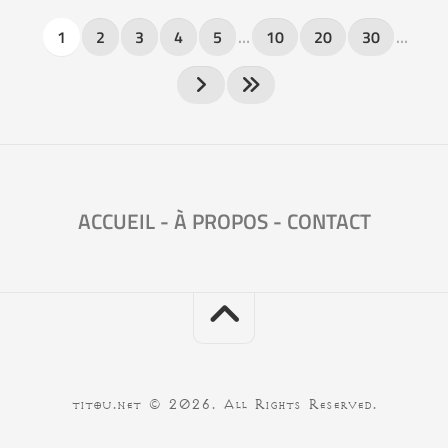
1
2
3
4
5
…
10
20
30
…
ACCUEIL
-
À PROPOS
-
CONTACT
titou.net © 2026. All Rights Reserved.