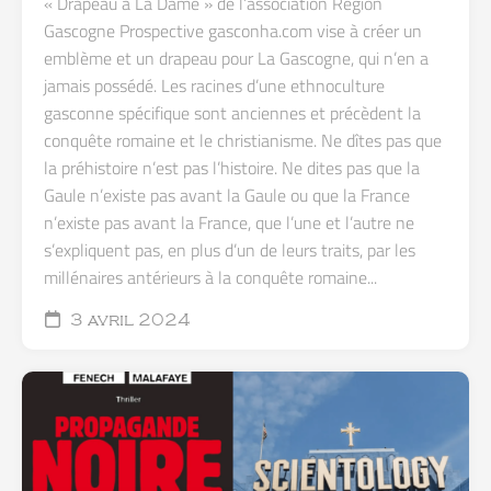
« Drapeau à La Dame » de l’association Région
Gascogne Prospective gasconha.com vise à créer un
emblème et un drapeau pour La Gascogne, qui n’en a
jamais possédé. Les racines d’une ethnoculture
gasconne spécifique sont anciennes et précèdent la
conquête romaine et le christianisme. Ne dîtes pas que
la préhistoire n’est pas l’histoire. Ne dites pas que la
Gaule n’existe pas avant la Gaule ou que la France
n’existe pas avant la France, que l’une et l’autre ne
s’expliquent pas, en plus d’un de leurs traits, par les
millénaires antérieurs à la conquête romaine...
3 avril 2024